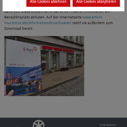
Wer Interesse an der neuen Broschüre hat, um sie zum Beispiel an
Alle Cookies ablehnen
Alle Cookies akzeptieren
internationale Geschäftspartner, Freunde und Bekannte zu verteilen,
kann sich diese kostenfrei in der Erfurt Tourist Information am
Benediktsplatz abholen. Auf der Internetseite
www.erfurt-
tourismus.de/informationsbroschueren
steht sie außerdem zum
Download bereit.
Impressum