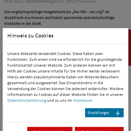
27.01.2022
|
Stadtmarketing Erfurt , Erfurt Tourismus
Die englischsprachige Imagebroschüre „Our life – our city“ ist
druckfrisch erschienen und bietet spannende und vielschichtige
Einblicke in die Stadt.
Die beliebte Imagebroschüre „Unser Leben – unsere Stadt“ der Erfurt
Hinweis zu Cookies
Erfurt Tourismus
Tourismus und Marketing GmbH (ETMG) nimmt ihre Leser*innen seit
mehr als 10 Jahren mit auf eine Entdeckungsreise durch die
Landeshauptstadt.
Unsere Webseite verwendet Cookies. Diese haben zwei
Funktionen: Zum einen sind sie erforderlich für die grundlegende
In Zusammenarbeit mit zahlreichen Partnern ist die englische Version
Funktionalität unserer Website. Zum anderen können wir mit
der Broschüre nun vollständig überarbeitet und aktualisiert worden.
Hilfe der Cookies unsere Inhalte für Sie immer weiter verbessern.
Damit die Ausgabe mit dem Titel „Our life – our city“ zukünftig noch
Hierzu werden pseudonymisierte Daten von Website-Besuchern
einfacher mit auf Reisen genommen oder in die Welt versendet
gesammelt und ausgewertet. Das Einverständnis in die
werden kann, wurden die Inhalte auf 24 Seiten zusammengefasst. An
Verwendung der Cookies können Sie jederzeit widerrufen. Weitere
Attraktivität hat die Imagebroschüre dabei jedoch nicht verloren und
Informationen zu Cookies auf dieser Website finden Sie in unserer
überzeugt weiterhin mit informativen Texten sowie ansprechenden
Datenschutzerklärung
und zu uns im
Impressum
.
Bildern. Egal ob Wirtschaft, touristische Highlights, Kultur, Sport oder
Hochschulen – die Broschüre bietet ihren Lesern spannende,
Einstellungen
vielschichtige und manchmal auch überraschende Einblicke in die
Stadt.