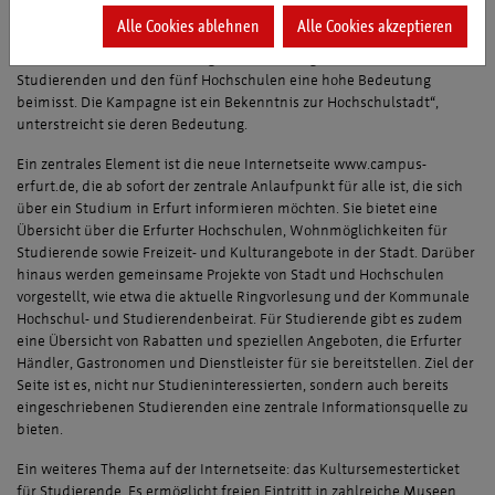
Vorsitzende des Kommunalen Hochschul- und Studierendenbeirates
Alle Cookies ablehnen
Alle Cookies akzeptieren
hat sie die Entstehung der Kampagne im Beirat mitbegleitet. „Diese
Initiative von Stadtverwaltung und ETMG zeigt, dass Erfurt seinen
Studierenden und den fünf Hochschulen eine hohe Bedeutung
beimisst. Die Kampagne ist ein Bekenntnis zur Hochschulstadt“,
unterstreicht sie deren Bedeutung.
Ein zentrales Element ist die neue Internetseite www.campus-
erfurt.de, die ab sofort der zentrale Anlaufpunkt für alle ist, die sich
über ein Studium in Erfurt informieren möchten. Sie bietet eine
Übersicht über die Erfurter Hochschulen, Wohnmöglichkeiten für
Studierende sowie Freizeit- und Kulturangebote in der Stadt. Darüber
hinaus werden gemeinsame Projekte von Stadt und Hochschulen
vorgestellt, wie etwa die aktuelle Ringvorlesung und der Kommunale
Hochschul- und Studierendenbeirat. Für Studierende gibt es zudem
eine Übersicht von Rabatten und speziellen Angeboten, die Erfurter
Händler, Gastronomen und Dienstleister für sie bereitstellen. Ziel der
Seite ist es, nicht nur Studieninteressierten, sondern auch bereits
eingeschriebenen Studierenden eine zentrale Informationsquelle zu
bieten.
Ein weiteres Thema auf der Internetseite: das Kultursemesterticket
für Studierende. Es ermöglicht freien Eintritt in zahlreiche Museen,