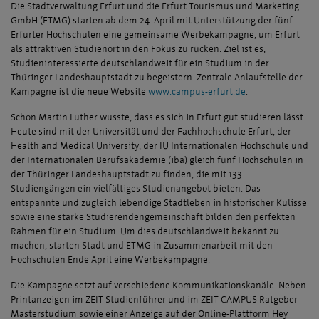
Die Stadtverwaltung Erfurt und die Erfurt Tourismus und Marketing
GmbH (ETMG) starten ab dem 24. April mit Unterstützung der fünf
Erfurter Hochschulen eine gemeinsame Werbekampagne, um Erfurt
als attraktiven Studienort in den Fokus zu rücken. Ziel ist es,
Studieninteressierte deutschlandweit für ein Studium in der
Thüringer Landeshauptstadt zu begeistern. Zentrale Anlaufstelle der
Kampagne ist die neue Website
www.campus-erfurt.de
.
Schon Martin Luther wusste, dass es sich in Erfurt gut studieren lässt.
Heute sind mit der Universität und der Fachhochschule Erfurt, der
Health and Medical University, der IU Internationalen Hochschule und
der Internationalen Berufsakademie (iba) gleich fünf Hochschulen in
der Thüringer Landeshauptstadt zu finden, die mit 133
Studiengängen ein vielfältiges Studienangebot bieten. Das
entspannte und zugleich lebendige Stadtleben in historischer Kulisse
sowie eine starke Studierendengemeinschaft bilden den perfekten
Rahmen für ein Studium. Um dies deutschlandweit bekannt zu
machen, starten Stadt und ETMG in Zusammenarbeit mit den
Hochschulen Ende April eine Werbekampagne.
Die Kampagne setzt auf verschiedene Kommunikationskanäle. Neben
Printanzeigen im ZEIT Studienführer und im ZEIT CAMPUS Ratgeber
Masterstudium sowie einer Anzeige auf der Online-Plattform Hey