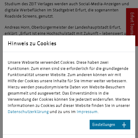
Studium des ZEIT Verlages werden auch Social-Media-Anzeigen und
digitale Werbeflächen im Stadtgebiet Erfurt, die sogenannten
Erfurt Tourismus
Roadside Screens, genutzt.
Andreas Horn, Oberbürgermeister der Landeshauptstadt Erfurt,
erklärt: „Erfurt ist eine Hochschulstadt mit Zukunft – lebenswert und
vielfältig. Unser Ziel ist es, junge Menschen aus ganz Deutschland zu
Hinweis zu Cookies
ermutigen, hier zu studieren und die Stadt als Lebensmittelpunkt für
sich zu entdecken. Aber auch jungen Erfurterinnen und Erfurtern
möchten wir zeigen, welche Perspektiven ihre Heimatstadt zu bieten
Unsere Webseite verwendet Cookies. Diese haben zwei
hat. Wir punkten dabei unter anderem mit dem breiten
Funktionen: Zum einen sind sie erforderlich für die grundlegende
Studienangebot an unseren fünf Hochschulen und der sehr guten
Funktionalität unserer Website. Zum anderen können wir mit
Betreuung, der zentralen Lage, den kurzen Wegen in der Stadt und
Hilfe der Cookies unsere Inhalte für Sie immer weiter verbessern.
Besonderheiten wie dem Kultursemesterticket.“
Hierzu werden pseudonymisierte Daten von Website-Besuchern
gesammelt und ausgewertet. Das Einverständnis in die
Christian Fothe, Geschäftsführer der ETMG, ergänzt: „Unsere
Verwendung der Cookies können Sie jederzeit widerrufen. Weitere
Kampagne setzt genau hier an. Wir rücken die Stärken der Stadt in
Informationen zu Cookies auf dieser Website finden Sie in unserer
den Fokus und geben ihr als Hochschulstadt ein Gesicht. Mit dem Mix
Datenschutzerklärung
und zu uns im
Impressum
.
aus Print, Online und digitaler Außenwerbung bringen wir Erfurt auf
verschiedenen Kanälen wirkungsvoll ins Gespräch.“
Einstellungen
Prof. Dr. Uta Scheunert ist Professorin an der IU Internationalen
Hochschule und akademische Standortleiterin in Erfurt. Als