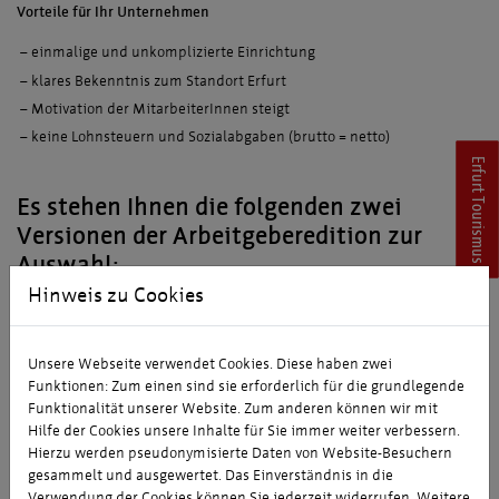
Vorteile für Ihr Unternehmen
einmalige und unkomplizierte Einrichtung
klares Bekenntnis zum Standort Erfurt
Motivation der MitarbeiterInnen steigt
keine Lohnsteuern und Sozialabgaben (brutto = netto)
Erfurt Tourismus
Es stehen Ihnen die folgenden zwei
Versionen der Arbeitgeberedition zur
Auswahl:
Hinweis zu Cookies
Version 1 – Motiv „Dom & Severi“
Unsere Webseite verwendet Cookies. Diese haben zwei
Funktionen: Zum einen sind sie erforderlich für die grundlegende
Funktionalität unserer Website. Zum anderen können wir mit
Hilfe der Cookies unsere Inhalte für Sie immer weiter verbessern.
Hierzu werden pseudonymisierte Daten von Website-Besuchern
gesammelt und ausgewertet. Das Einverständnis in die
Verwendung der Cookies können Sie jederzeit widerrufen. Weitere