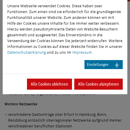
Lesen und Rotary
Unsere Webseite verwendet Cookies. Diese haben zwei
Funktionen: Zum einen sind sie erforderlich für die grundlegende
Funktionalität unserer Website. Zum anderen können wir mit
Ehrenämter, Netzwerke & Tätigkeit als Erfurt-
Hilfe der Cookies unsere Inhalte für Sie immer weiter verbessern.
Botschafter
Hierzu werden pseudonymisierte Daten von Website-Besuchern
gesammelt und ausgewertet. Das Einverständnis in die
Ehrenamt
Verwendung der Cookies können Sie jederzeit widerrufen. Weitere
Informationen zu Cookies auf dieser Website finden Sie in unserer
ehrenamtlicher Handelsrichter, Landgericht Erfurt
Datenschutzerklärung
und zu uns im
Impressum
.
Mitglied im Prüfungsausschuss für Automobilkaufleute der
Industrie- und Handelskammer Erfurt
Einstellungen
Mitglied im Rotary Club, Sektion Erfurt; Betreuung ausländischer
Gäste im Rahmen der Mitgliedschaft
Förderer des Vereins Kinder auf die Bühne e. V. und Einsatz für
Alle Cookies ablehnen
Alle Cookies akzeptieren
benachteiligte Kinder, z. B. CVJM
Förderer der Synergura 2012, Theater Waidspeicher
Weitere Netzwerke
verschiedene Gastvorträge über Erfurt in Hamburg, Bonn,
Rendsburg anlässlich überregionaler Netzwerke aufgrund meiner
verschiedenen beruflichen Stationen