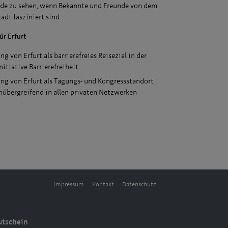
ude zu sehen, wenn Bekannte und Freunde von dem
tadt fasziniert sind.
ür Erfurt
g von Erfurt als barrierefreies Reiseziel in der
itiative Barrierefreiheit
g von Erfurt als Tagungs- und Kongressstandort
übergreifend in allen privaten Netzwerken
Impressum
Kontakt
Datenschutz
utschein