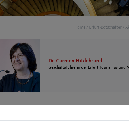
Home
Erfurt-Botschafter
Ak
Dr. Carmen Hildebrandt
Geschäftsführerin der Erfurt Tourismus und 
 mich
Ehrenämt
Botscha
rotterode am Inselsberg geboren, zwei erwachsene Söhne
Ehrenamt
otion im Fachbereich Humangeographie an der