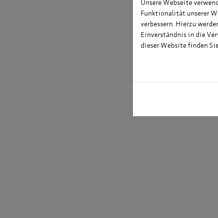
Unsere Webseite verwende
Päda
Funktionalität unserer W
Doze
verbessern. Hierzu werd
Humb
Einverständnis in die Ve
Proje
dieser Website finden Si
Bran
von 1
Mark
Hobb
Kaba