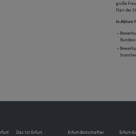
große Fre
Flair der S
In Aktion f
Bewerbun
Bundesin
Bewerbun
branchen
rfurt
Das ist Erfurt
Erfurt-Botschafter
Erfurt-G