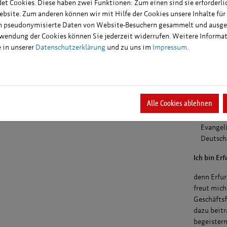
t Cookies. Diese haben zwei Funktionen: Zum einen sind sie erforderli
gogischen Hochschule Dresden
Mitglied
ebsite. Zum anderen können wir mit Hilfe der Cookies unsere Inhalte für
ntin im Fachbereich Humangeographie an der
Bundesm
en pseudonymisierte Daten von Website-Besuchern gesammelt und ausge
oldt-Universität in Berlin
rwendung der Cookies können Sie jederzeit widerrufen. Weitere Informa
Weitere N
ktleiterin für Tourismus- und Regionalplanung im Land
e in unserer
Datenschutzerklärung
und zu uns im
Impressum
.
denburg
Tourismu
998 bis 2024 Geschäftsführerin der Erfurt Tourismus und
vor alle
eting GmbH
Werbege
ys: Rad- und Wandertouren in Thüringen, Theater,
Kooperat
Alle Cookies ablehnen
rett und Kleinkunst
Themen, 
Tourismu
Evangeli
Deutsch
Ich bin Erf
denn Erfur
freut mich
Geschäfts
dazu beitr
begeistern