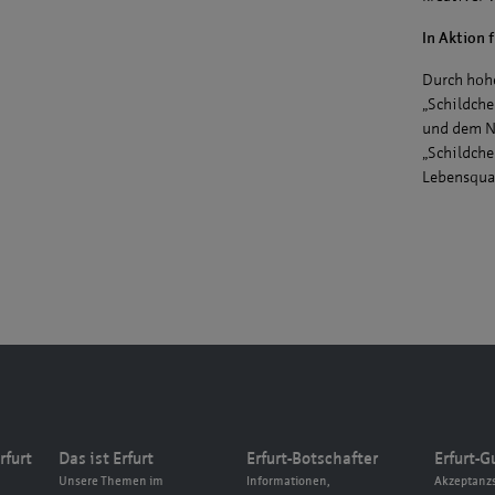
In Aktion f
Durch hoh
„Schildch
und dem Ne
„Schildche
Lebensqual
rfurt
Das ist Erfurt
Erfurt-Botschafter
Erfurt-G
Unsere Themen im
Informationen,
Akzeptanzs