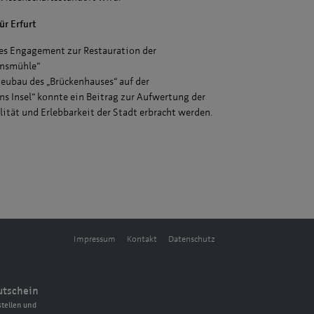
ür Erfurt
es Engagement zur Restauration der
ensmühle“
ubau des „Brückenhauses“ auf der
ns Insel“ konnte ein Beitrag zur Aufwertung der
ität und Erlebbarkeit der Stadt erbracht werden.
Impressum
Kontakt
Datenschutz
utschein
tellen und