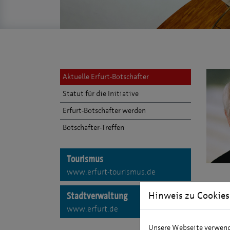
Aktuelle Erfurt-Botschafter
Statut für die Initiative
Erfurt-Botschafter werden
Botschafter-Treffen
Tourismus
www.erfurt-tourismus.de
Über
Hinweis zu Cookies
Stadtverwaltung
gebor
www.erfurt.de
Unsere Webseite verwende
Werde