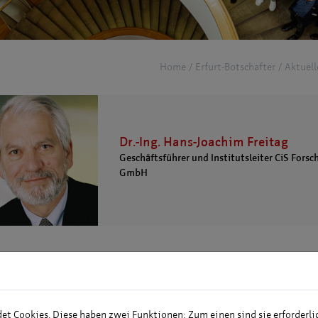
Home
Erfurt-Botschafter
Aktuell
Dr.-Ing. Hans-Joachim Freitag
Geschäftsführer und Institutsleiter CiS Fors
GmbH
 mich
Ehrenämt
Botscha
en in Eickstedt (Uckermark), verheiratet, vier Kinder
Ehrenamt
t Cookies. Diese haben zwei Funktionen: Zum einen sind sie erforderli
gang