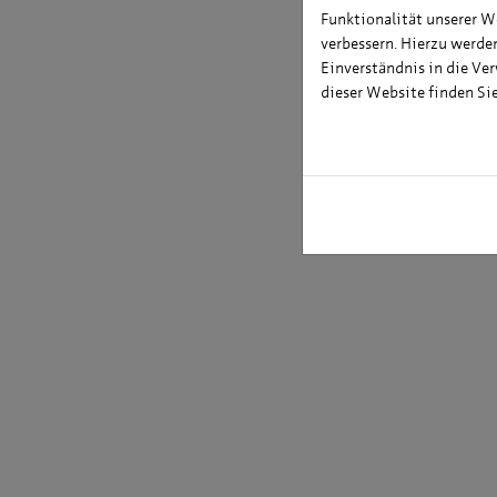
Funktionalität unserer W
Stud
verbessern. Hierzu werd
1975 
Einverständnis in die Ve
Mitar
dieser Website finden Si
Tech
seit 
Mikr
Gesch