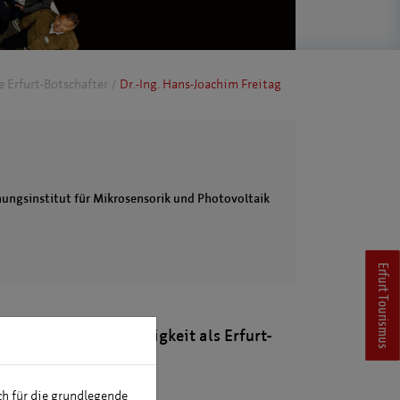
e Erfurt-Botschafter
Dr.-Ing. Hans-Joachim Freitag
chungsinstitut für Mikrosensorik und Photovoltaik
Erfurt Tourismus
er, Netzwerke & Tätigkeit als Erfurt-
fter
ch für die grundlegende