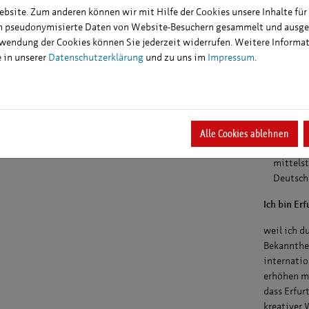
Vorstandsm
ebsite. Zum anderen können wir mit Hilfe der Cookies unsere Inhalte für
ium der Fertigungsmesstechnik an der TU Dresden
en pseudonymisierte Daten von Website-Besuchern gesammelt und ausge
Forschun
Promotion zum Dr.-Ing. an der TU Dresden langjährige
rwendung der Cookies können Sie jederzeit widerrufen. Weitere Informa
Mikro-Na
beit bei Carl Zeiss Jena in der optischen
e in unserer
Datenschutzerklärung
und zu uns im
Impressum
.
nologieentwicklung
Forschun
1998 Institutsleiter im CiS Forschungsinstitut für
CiS e. V.
osensorik und Photovoltaik GmbH/Erfurt
Mitglied
äftsführender Gesellschafter der Schildtec GmbH/Erfurt
Augustin
Alle Cookies ablehnen
Wirtsch
mittels
Deutschl
Ich bin Erf
weil ich d
Bekannthei
internatio
erhöhen mö
dass Erfur
kreativer 