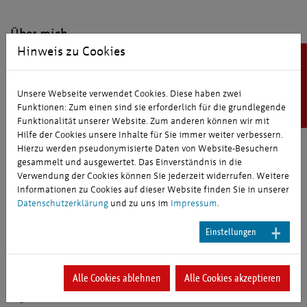
Über mich
Hinweis zu Cookies
geboren am 17. Mai 1941 in Erfurt
Erfurt Tourismus
1949 mit den Eltern nach Offenburg verzogen
Studium in Freiburg und Berlin
Unsere Webseite verwendet Cookies. Diese haben zwei
seit 1963 freischaffender Publizist mit
Funktionen: Zum einen sind sie erforderlich für die grundlegende
Arbeitsschwerpunkt Lateinamerika
Funktionalität unserer Website. Zum anderen können wir mit
Hilfe der Cookies unsere Inhalte für Sie immer weiter verbessern.
zahlreiche Fernseh- und Rundfunkreportagen über kulturelle und
Hierzu werden pseudonymisierte Daten von Website-Besuchern
politische Themen Lateinamerikas
gesammelt und ausgewertet. Das Einverständnis in die
mehrere Buchpublikationen über Film und Literatur des
Verwendung der Cookies können Sie jederzeit widerrufen. Weitere
Kontinents
Informationen zu Cookies auf dieser Website finden Sie in unserer
de.wikipedia.org/wiki/Peter_B._Schumann
Datenschutzerklärung
und zu uns im
Impressum
.
Einstellungen
Ehrenämter, Netzwerke & Tätigkeit als Erfurt-
Botschafter
Ehrenamt
Alle Cookies ablehnen
Alle Cookies akzeptieren
geschäftsführender Vorsitzender der Freunde des Ibero-