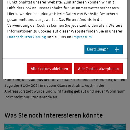
und Alt.
Funktionalität unserer Website. Zum anderen können wir mit
Hilfe der Cookies unsere Inhalte für Sie immer weiter verbessern.
Folgt man der Magdeburger Allee von der Erfurter Innenstadt aus, so
Hierzu werden pseudonymisierte Daten von Website-Besuchern
gelangt man in den Stadtteil Ilversgehofen. Zum Ende des 19.
gesammelt und ausgewertet. Das Einverständnis in die
Jahrhunderts entwickelte sich die landwirtschaftlich geprägte
Verwendung der Cookies können Sie jederzeit widerrufen. Weitere
dörfliche Siedlung zu einem beachtlichen Industriegebiet und
Informationen zu Cookies auf dieser Website finden Sie in unserer
Arbeiterwohnviertel der Stadt. Derzeit entsteht zentral am
Datenschutzerklärung
und zu uns im
Impressum
.
Ilversgehofener Platz ein Wohn- und Geschäftshaus mit über 70
modernen Mietwohnungen bzw. Apartments.
Einstellungen
Nördlich der Erfurter Altstadt findet sich die Andreasvorstadt mit
ihren rund 16.900 Bewohnern. Im Süden des Stadtteils liegen Borntal-,
Alle Cookies ablehnen
Alle Cookies akzeptieren
Blumen-, Auen- und Mühlenviertel, die vorwiegend zum Wohnen
genutzt werden. Den Norden des Stadtteils dominieren das Helios
Klinikum, der Campus der Universität Erfurt und der Nordpark, der im
Zuge der BUGA 2021 in neuem Glanz erstrahlt. Auch in der
Andreasvorstadt wurde und wird fleißig gebaut und neuer Wohnraum
lockt nicht nur Studierende an.
Was Sie noch interessieren könnte